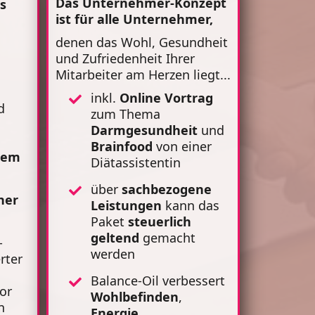
Das Unternehmer-Konzept
ss
ist für alle Unternehmer,
denen das Wohl, Gesundheit
und Zufriedenheit Ihrer
Mitarbeiter am Herzen liegt...
inkl.
Online Vortrag
d
zum Thema
Darmgesundheit
und
Brainfood
von einer
tem
Diätassistentin
über
sachbezogene
ner
Leistungen
kann das
Paket
steuerlich
geltend
gemacht
-
werden
rter
Balance-Oil verbessert
or
Wohlbefinden
,
n
Energie
,