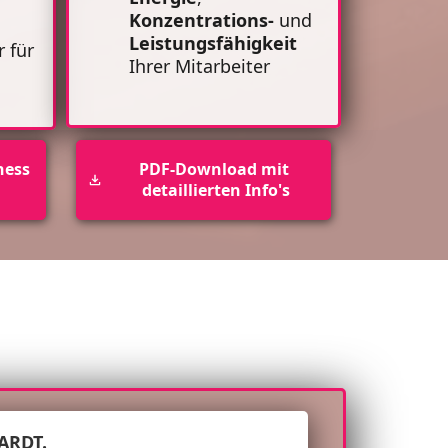
Konzentrations-
und
Leistungsfähigkeit
r für
Ihrer Mitarbeiter
ess 
PDF-Download mit 
detaillierten Info's
ARDT.