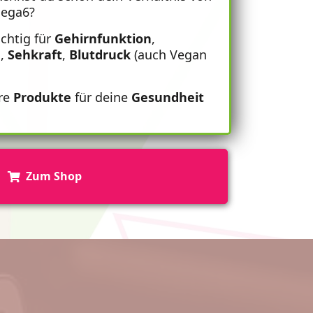
ega6?
chtig für
Gehirnfunktion
,
m
,
Sehkraft
,
Blutdruck
(auch Vegan
ere
Produkte
für deine
Gesundheit
Zum Shop