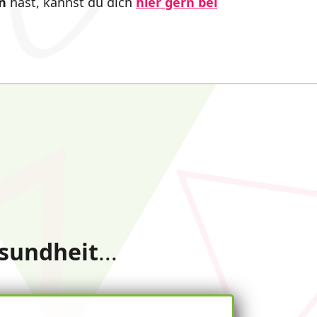
n
hast, kannst du dich
hier gern bei
sundheit
...