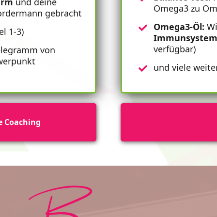
arm
und deine
Omega3 zu Om
Vordermann gebracht
Omega3-Öl:
Wi
l 1-3)
Immunsyste
verfügbar)
elegramm von
werpunkt
und viele weit
e Coaching