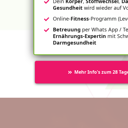
Dein
Körper
,
Stoffwechsel
,
D
Gesundheit
wird wieder auf 
Online-
Fitness
-Programm (Leve
Betreuung
per Whats App / T
Ernährungs-Expertin
mit Sch
Darmgesundheit
Mehr Info's zum 28 Tag