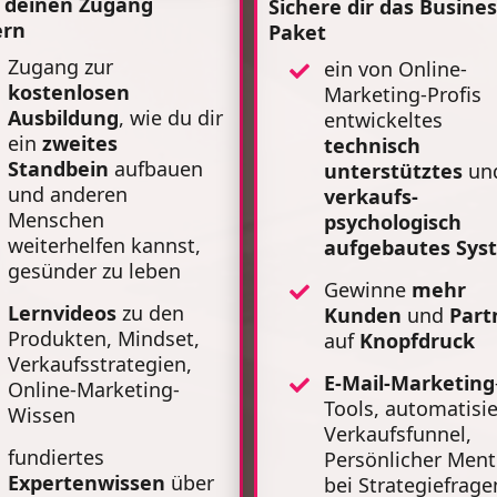
t deinen Zugang
Sichere dir das Busine
ern
Paket
Zugang zur
ein von Online-
kostenlosen
Marketing-Profis
Ausbildung
, wie du dir
entwickeltes
ein
zweites
technisch
Standbein
aufbauen
unterstütztes
un
und anderen
verkaufs-
Menschen
psychologisch
weiterhelfen kannst,
aufgebautes Sys
gesünder zu leben
Gewinne
mehr
Lernvideos
zu den
Kunden
und
Part
Produkten, Mindset,
auf
Knopfdruck
Verkaufsstrategien,
E-Mail-Marketing
Online-Marketing-
Tools, automatisie
Wissen
Verkaufsfunnel,
fundiertes
Persönlicher Ment
Expertenwissen
über
bei Strategiefrage