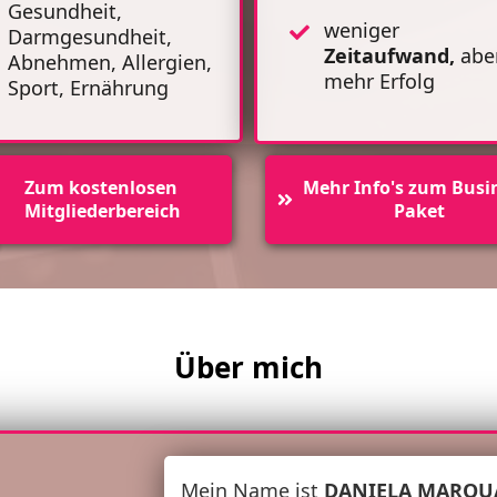
Gesundheit,
weniger
Darmgesundheit,
Zeitaufwand,
abe
Abnehmen, Allergien,
mehr Erfolg
Sport, Ernährung
Zum kostenlosen 
Mehr Info's zum Busin
Mitgliederbereich
Paket
Über mich
Mein Name ist
DANIELA MARQU