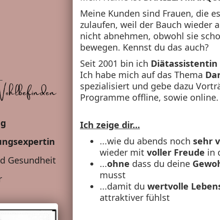
Meine Kunden sind Frauen, die e
zulaufen, weil der Bauch wieder a
nicht abnehmen, obwohl sie scho
bewegen. Kennst du das auch?
Seit 2001 bin ich
Diätassistentin
Ich habe mich auf das Thema
Da
spezialisiert und gebe dazu Vor
Programme offline, sowie online.
ng
Ich zeige dir...
...wie du abends noch
sehr v
ungsexpertin
wieder mit
voller Freude
in 
nd Gesundheit
...
ohne
dass du deine
Gewoh
musst
r
...damit du
wertvolle Leben
attraktiver fühlst