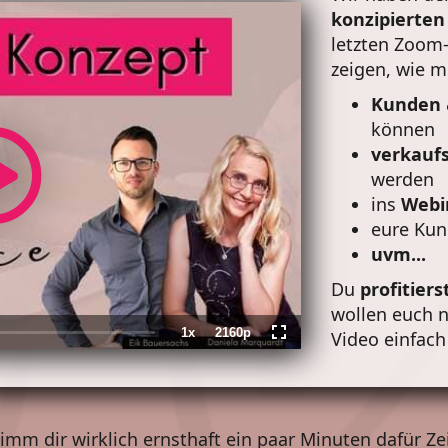
konzipierten
letzten Zoom-
zeigen, wie 
Kunden
können
verkaufs
werden
ins
Webi
eure Kun
uvm...
Du
profitiers
wollen euch ni
1x
2160p
Video einfach
Playback
Quality
Fullscreen
Rate
imm dir wirklich ernsthaft ein paar Minuten dafür Zei