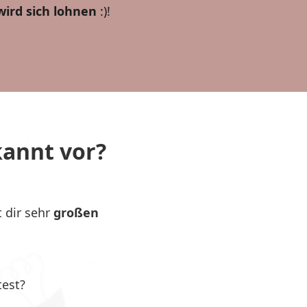
wird sich lohnen
:)!
annt vor?
 dir sehr
großen
test?