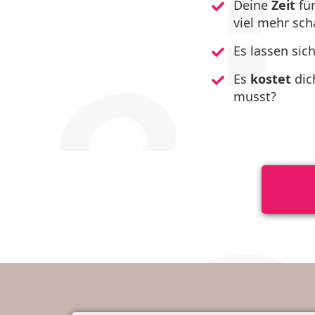
Deine
Zeit
fü
viel mehr sch
Es lassen sic
Es
kostet
dic
musst?