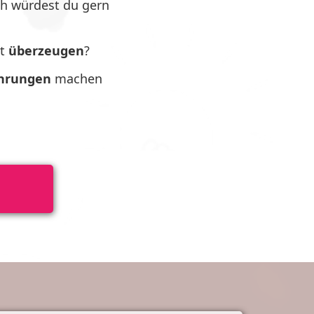
ch würdest du gern
kt
überzeugen
?
ahrungen
machen