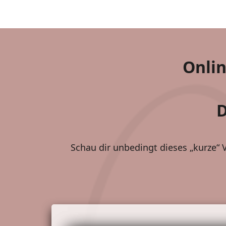
Onlin
D
Schau dir unbedingt dieses „kurze“