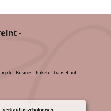
eint -
lung des Business Paketes Gänsehaut
en
verkaufspsychologisch