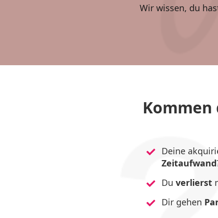
Wir wissen, du has
Kommen d
Deine akquiri
Zeitaufwand
Du
verlierst
m
Dir gehen
Pa