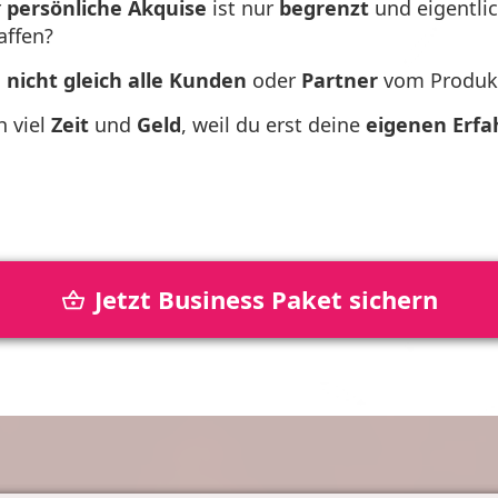
r
persönliche Akquise
ist nur
begrenzt
und eigentli
affen?
h
nicht gleich
alle
Kunden
oder
Partner
vom Produ
h viel
Zeit
und
Geld
, weil du erst deine
eigenen Erf
Jetzt Business Paket sichern