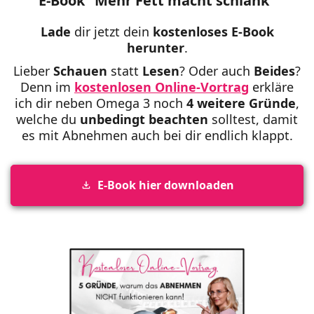
E-Book "Mehr Fett macht schlank"
Lade
dir jetzt dein
kostenloses E-Book
herunter
.
Lieber
Schauen
statt
Lesen
? Oder auch
Beides
?
Denn im
kostenlosen Online-Vortrag
erkläre
ich dir neben Omega 3 noch
4 weitere Gründe
,
welche du
unbedingt beachten
solltest, damit
es mit Abnehmen auch bei dir endlich klappt.
E-Book hier downloaden