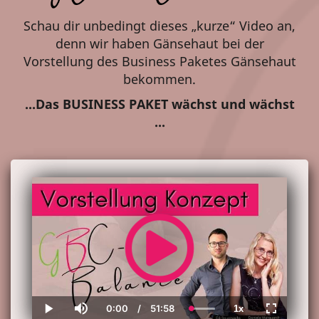
Schau dir unbedingt dieses „kurze“ Video an,
denn wir haben Gänsehaut bei der
Vorstellung des Business Paketes Gänsehaut
bekommen.
...Das BUSINESS PAKET wächst und wächst
...
0:00
/
51:58
1x
Current
Duration
Loaded
:
Play
Mute
Playback
Fullscreen