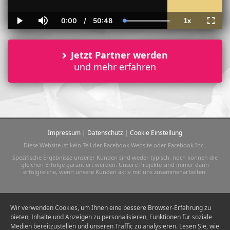
0:00
/
50:48
1x
Current
Duration
Loaded
:
Play
Mute
Playback
Fulls
Time
100.00%
Rate
Jetzt Partner werden
und mehr erfahren
Impressum
|
Datenschutz
|
Cookie Einstellung
Diese Website ist kein Teil der Facebook Website oder Facebook Inc..
Spezifische Ergebnisse unserer Kunden sind weder typisch, noch können die
gleichen Erfolge garantiert werden. Unsere Projekte sind immer dann
erfolgreiche, wenn unsere Kunden aktiv mit uns zusammenarbeiten.
Wir verwenden Cookies, um Ihnen eine bessere Browser-Erfahrung zu
bieten, Inhalte und Anzeigen zu personalisieren, Funktionen für soziale
Medien bereitzustellen und unseren Traffic zu analysieren. Lesen Sie, wie