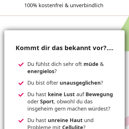
100% kostenfrei & unverbindlich
Kommt dir das bekannt vor?....
Du fühlst dich sehr oft
müde
&
energielos
?
Du bist öfter
unausgeglichen
?
Du hast
keine Lust
auf
Bewegung
oder
Sport
, obwohl du das
insgeheim gern machen würdest?
Du hast
unreine Haut
und
Probleme mit
Cellulite
?