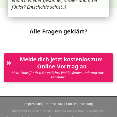
endlich wieder gesünder, vitaler und fitter
fühlst? Entscheide selbst ;)
Alle Fragen geklärt?
Melde dich jetzt kostenlos zum 
Online-Vortrag an
Mehr Tipps für dein körperliches Wohlbefinden und rund ums 
Abnehmen
Impressum
|
Datenschutz
|
Cookie Einstellung
Diese Website ist kein Teil der Facebook Website oder Facebook Inc..