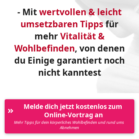
- Mit
wertvollen & leicht
umsetzbaren Tipps
für
mehr
Vitalität &
Wohlbefinden
, von denen
du Einige garantiert noch
nicht kanntest
Melde dich jetzt kostenlos zum 
Online-Vortrag an
Mehr Tipps für dein körperliches Wohlbefinden und rund ums 
Abnehmen