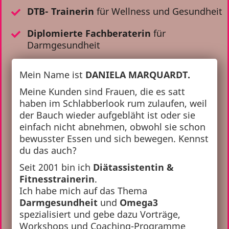
DTB- Trainerin
für Wellness und Gesundheit
Diplomierte Fachberaterin
für
Darmgesundheit
Mein Name ist
DANIELA MARQUARDT.
Meine Kunden sind Frauen, die es satt
haben im Schlabberlook rum zulaufen, weil
der Bauch wieder aufgebläht ist oder sie
einfach nicht abnehmen, obwohl sie schon
bewusster Essen und sich bewegen. Kennst
du das auch?
Seit 2001 bin ich
Diätassistentin &
Fitnesstrainerin
.
Ich habe mich auf das Thema
Darmgesundheit
und
Omega3
spezialisiert und gebe dazu Vorträge,
Workshops und Coaching-Programme