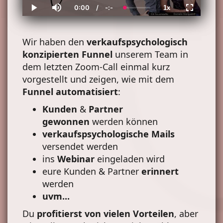
0:00
/
-:-
1x
Current
Duration
Loaded
:
Play
Mute
Playback
Fullscreen
Time
0%
Rate
Wir haben den
verkaufspsychologisch
konzipierten Funnel
unserem Team in
dem letzten Zoom-Call einmal kurz
vorgestellt und zeigen, wie mit dem
Funnel automatisiert
:
Kunden
&
Partner
gewonnen
werden können
verkaufspsychologische Mails
versendet werden
ins
Webinar
eingeladen wird
eure Kunden & Partner
erinnert
werden
uvm...
Du
profitierst von vielen Vorteilen
, aber