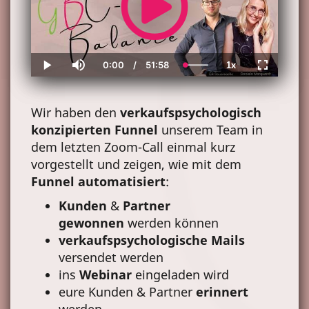
0:00
/
51:58
1x
Current
Duration
Loaded
:
Play
Mute
Playback
Fullscreen
Time
100.00%
Rate
Wir haben den
verkaufspsychologisch
konzipierten Funnel
unserem Team in
dem letzten Zoom-Call einmal kurz
vorgestellt und zeigen, wie mit dem
Funnel automatisiert
:
Kunden
&
Partner
gewonnen
werden können
verkaufspsychologische Mails
versendet werden
ins
Webinar
eingeladen wird
eure Kunden & Partner
erinnert