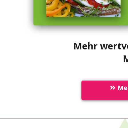
Mehr wertvo
M
Mel