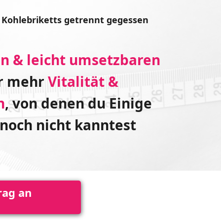
d
Kohlebriketts
getrennt
gegessen
n & leicht umsetzbaren
r mehr
Vitalität &
n
, von denen du Einige
 noch nicht kanntest
rag an