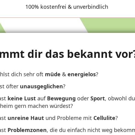
100% kostenfrei & unverbindlich
mmt dir das bekannt vor?.
hlst dich sehr oft
müde
&
energielos
?
st öfter
unausgeglichen
?
ast
keine Lust
auf
Bewegung
oder
Sport
, obwohl du
eheim gern machen würdest?
ast
unreine Haut
und Probleme mit
Cellulite
?
ast
Problemzonen
, die du einfach nicht weg bekom