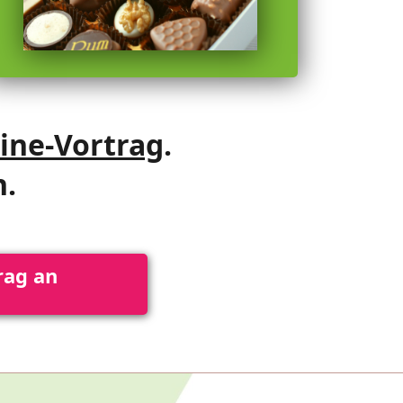
ine-Vortrag
.
n.
rag an