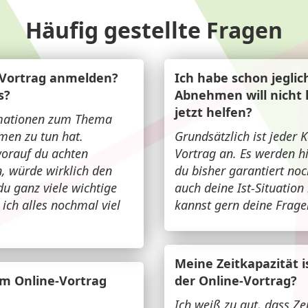
Häufig gestellte Fragen
-Vortrag anmelden?
Ich habe schon jeglic
s?
Abnehmen will nicht 
jetzt helfen?
ormationen zum Thema
en zu tun hat.
Grundsätzlich ist jeder 
worauf du achten
Vortrag an. Es werden hil
n, würde wirklich den
du bisher garantiert noc
 ganz viele wichtige
auch deine Ist-Situatio
ich alles nochmal viel
kannst gern deine Fragen
Meine Zeitkapazität i
um Online-Vortrag
der Online-Vortrag?
Ich weiß zu gut, dass Zei