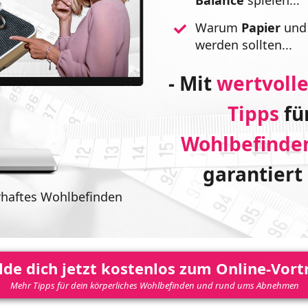
Balance
spielen...
Warum
Papier
un
werden sollten...
- Mit
wertvolle
Tipps
fü
Wohlbefinde
garantiert
erhaftes Wohlbefinden
de dich jetzt kostenlos zum Online-Vort
Mehr Tipps für dein körperliches Wohlbefinden und rund ums Abnehmen