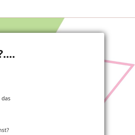
...
 das
mst?