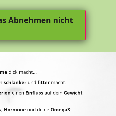
as Abnehmen nicht 
eme
dick macht...
ch
schlanker
und
fitter
macht...
rien
einen
Einfluss
auf dein
Gewicht
s
,
Hormone
und deine
Omega3-