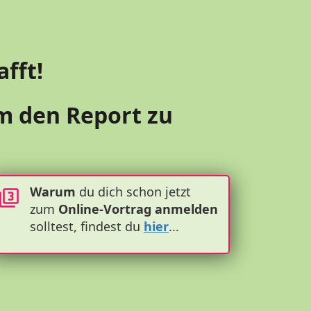
fft!
um den Report zu
Warum
du dich schon jetzt
zum
Online-Vortrag
anmelden
solltest, findest du
hier
...