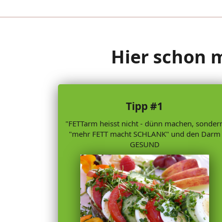
Hier schon ma
Tipp #1
"FETTarm heisst nicht - dünn machen, sonder
"mehr FETT macht SCHLANK" und den Darm
GESUND