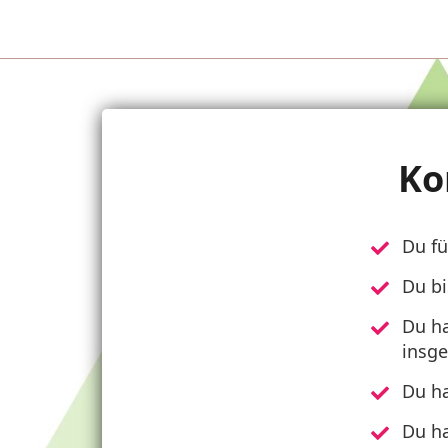
Ko
Du fü
Du bi
Du h
insg
Du h
Du h