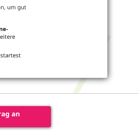
on, um gut
ne-
eitere
startest
rag an