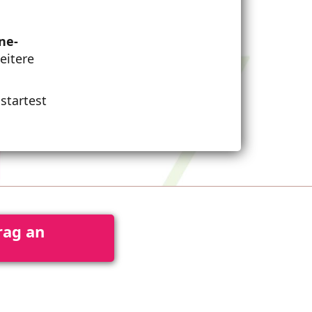
ne-
eitere
startest
rag an