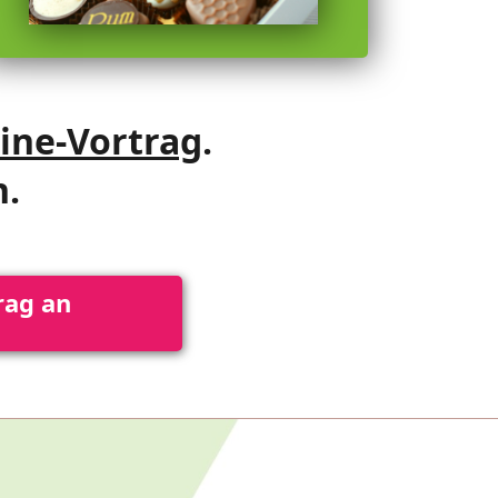
ine-Vortrag
.
n.
rag an