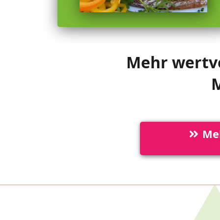
Mehr wertvo
M
Mel