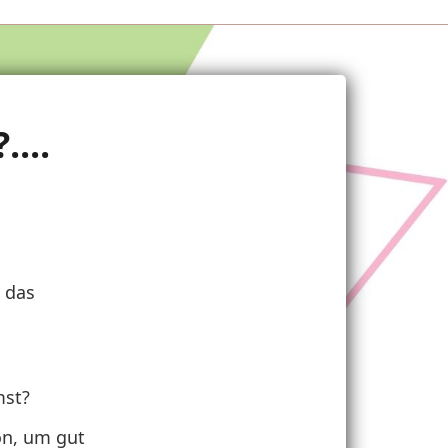
...
 das
mst?
on, um gut