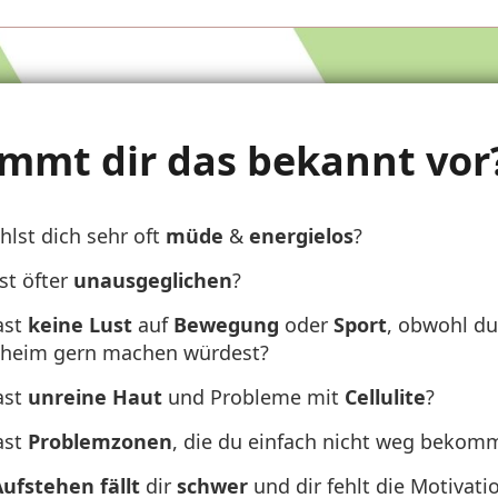
mmt dir das bekannt vor?.
hlst dich sehr oft
müde
&
energielos
?
st öfter
unausgeglichen
?
ast
keine Lust
auf
Bewegung
oder
Sport
, obwohl du
eheim gern machen würdest?
ast
unreine Haut
und Probleme mit
Cellulite
?
ast
Problemzonen
, die du einfach nicht weg bekom
Aufstehen
fällt
dir
schwer
und dir fehlt die Motivati