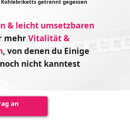
d
Kohlebriketts
getrennt
gegessen
n & leicht umsetzbaren
r mehr
Vitalität &
n
, von denen du Einige
 noch nicht kanntest
rag an