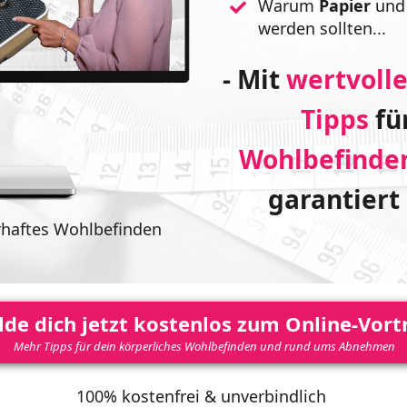
Warum
Papier
un
werden sollten...
- Mit
wertvolle
Tipps
fü
Wohlbefinde
garantiert
erhaftes Wohlbefinden
de dich jetzt kostenlos zum Online-Vort
Mehr Tipps für dein körperliches Wohlbefinden und rund ums Abnehmen
100% kostenfrei & unverbindlich