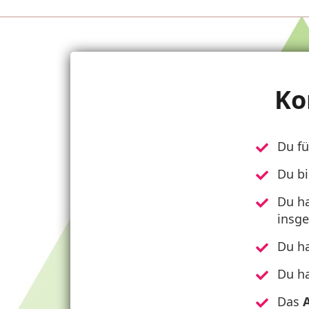
Ko
Du fü
Du bi
Du h
insg
Du h
Du h
Das