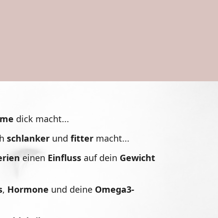
eme
dick macht...
ch
schlanker
und
fitter
macht...
rien
einen
Einfluss
auf dein
Gewicht
s
,
Hormone
und deine
Omega3-