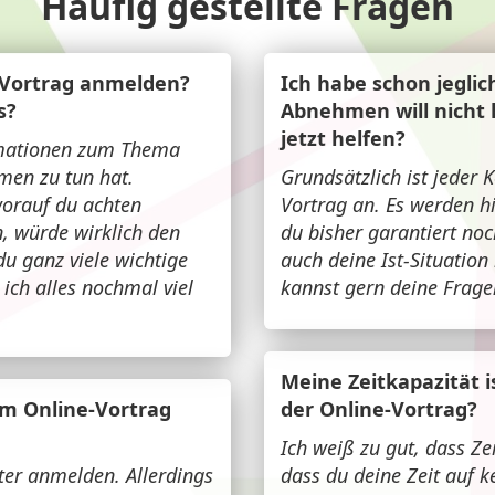
Häufig gestellte Fragen
-Vortrag anmelden?
Ich habe schon jeglic
s?
Abnehmen will nicht 
jetzt helfen?
ormationen zum Thema
en zu tun hat.
Grundsätzlich ist jeder 
worauf du achten
Vortrag an. Es werden hil
n, würde wirklich den
du bisher garantiert noc
 ganz viele wichtige
auch deine Ist-Situatio
ich alles nochmal viel
kannst gern deine Fragen
Meine Zeitkapazität i
um Online-Vortrag
der Online-Vortrag?
Ich weiß zu gut, dass Zei
ter anmelden. Allerdings
dass du deine Zeit auf k