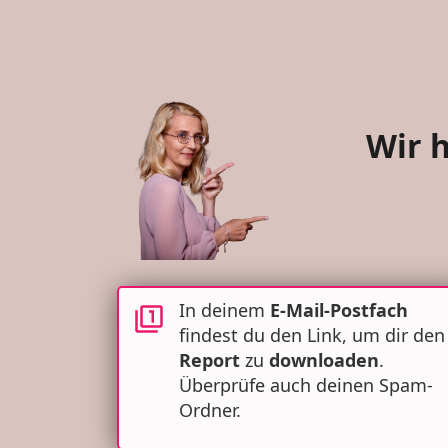
Wir 
In deinem
E-Mail-Postfach
findest du den Link, um dir den
Report
zu
downloaden
.
Überprüfe auch deinen Spam-
Ordner.