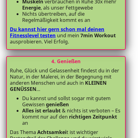
Muskeln
verbrauchen in Ruhe 30x mehr
Energie
, als unser Fettgewebe
Nichts übertreiben, auf die
Regelmäßigkeit kommt es an
Du kannst hier gern schon mal deinen
Fitnesslevel testen
und mein
7min Workout
ausprobieren. Viel Erfolg.
4. Genießen
Ruhe, Glück und Gelassenheit findest du in der
Natur, in der Malerei, in der Begegnung mit
anderen Menschen und auch in
KLEINEN
GENÜSSEN
…
Du kannst und sollst sogar mit gutem
Gewissen
genießen
Alles ist erlaubt
& nichts ist verboten – Es
kommt nur auf den
richtigen Zeitpunkt
an
Das Thema
Achtsamkei
t ist wichtiger