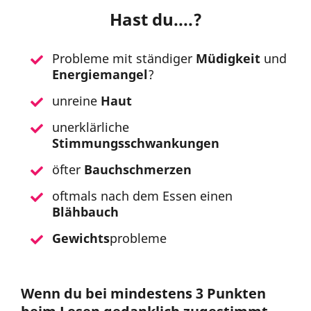
Hast du....?
Probleme mit ständiger
Müdigkeit
und
Energiemangel
?
unreine
Haut
unerklärliche
Stimmungsschwankungen
öfter
Bauchschmerzen
oftmals nach dem Essen einen
Blähbauch
Gewichts
probleme
Wenn du bei mindestens 3 Punkten