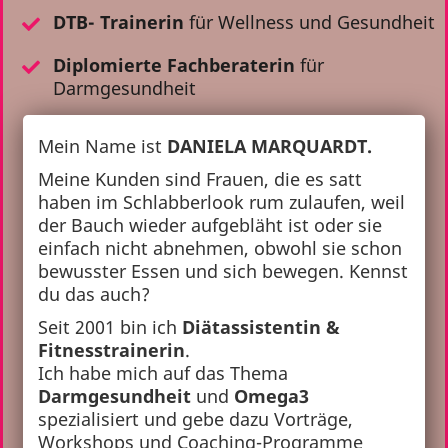
DTB- Trainerin
für Wellness und Gesundheit
Diplomierte Fachberaterin
für
Darmgesundheit
Mein Name ist
DANIELA MARQUARDT.
Meine Kunden sind Frauen, die es satt
haben im Schlabberlook rum zulaufen, weil
der Bauch wieder aufgebläht ist oder sie
einfach nicht abnehmen, obwohl sie schon
bewusster Essen und sich bewegen. Kennst
du das auch?
Seit 2001 bin ich
Diätassistentin &
Fitnesstrainerin
.
Ich habe mich auf das Thema
Darmgesundheit
und
Omega3
spezialisiert und gebe dazu Vorträge,
Workshops und Coaching-Programme