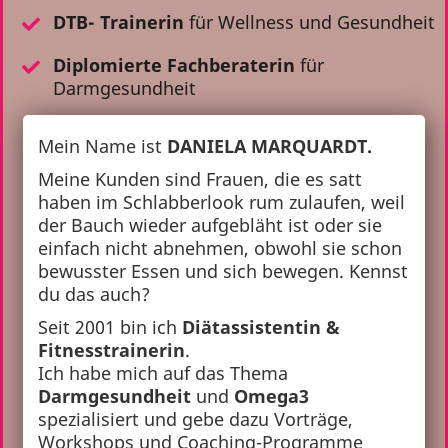
DTB- Trainerin
für Wellness und Gesundheit
Diplomierte Fachberaterin
für
Darmgesundheit
Mein Name ist
DANIELA MARQUARDT.
Meine Kunden sind Frauen, die es satt
haben im Schlabberlook rum zulaufen, weil
der Bauch wieder aufgebläht ist oder sie
einfach nicht abnehmen, obwohl sie schon
bewusster Essen und sich bewegen. Kennst
du das auch?
Seit 2001 bin ich
Diätassistentin &
Fitnesstrainerin
.
Ich habe mich auf das Thema
Darmgesundheit
und
Omega3
spezialisiert und gebe dazu Vorträge,
Workshops und Coaching-Programme