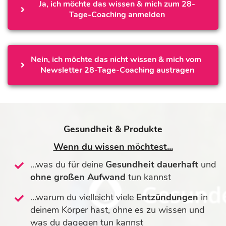
Ja, ich möchte das wissen & mich zum 28-
Tage-Coaching anmelden
Nein, ich möchte das nicht wissen & mich vom 
Newsletter 28-Tage-Coaching austragen
Gesundheit & Produkte
Wenn du wissen möchtest...
...was du für deine
Gesundheit dauerhaft
und
ohne großen Aufwand
tun kannst
...warum du vielleicht viele
Entzündungen
in
deinem Körper hast, ohne es zu wissen und
was du dagegen tun kannst