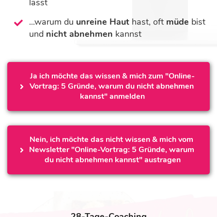
lässt
...warum du
unreine Haut
hast, oft
müde
bist
und
nicht abnehmen
kannst
Ja ich möchte das wissen & mich zum "Online-
Vortrag: 5 Gründe, warum du nicht abnehmen 
kannst" anmelden
Nein, ich möchte das nicht wissen & mich vom 
Newsletter "Online-Vortrag: 5 Gründe, warum 
du nicht abnehmen kannst" austragen
28-Tage-Coaching