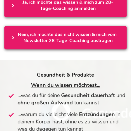
Ja, ich möchte das wissen & mich zum 28-
Tage-Coaching anmelden
Nein, ich möchte das nicht wissen & mich vom 
Newsletter 28-Tage-Coaching austragen
Gesundheit & Produkte
Wenn du wissen möchtest...
...was du für deine
Gesundheit dauerhaft
und
ohne großen Aufwand
tun kannst
...warum du vielleicht viele
Entzündungen
in
deinem Körper hast, ohne es zu wissen und
was du dagegen tun kannst