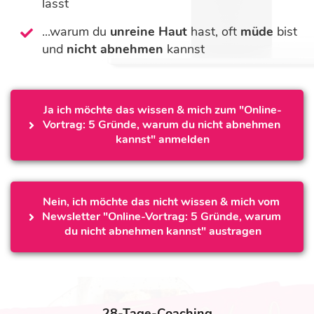
lässt
...warum du
unreine Haut
hast, oft
müde
bist
und
nicht abnehmen
kannst
Ja ich möchte das wissen & mich zum "Online-
Vortrag: 5 Gründe, warum du nicht abnehmen 
kannst" anmelden
Nein, ich möchte das nicht wissen & mich vom 
Newsletter "Online-Vortrag: 5 Gründe, warum 
du nicht abnehmen kannst" austragen
28-Tage-Coaching